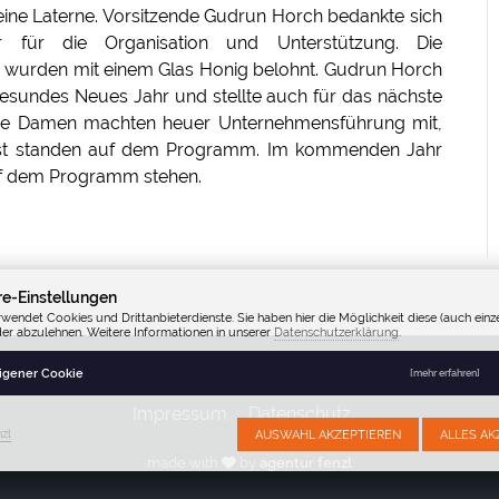
ine Laterne. Vorsitzende Gudrun Horch bedankte sich
r für die Organisation und Unterstützung. Die
r wurden mit einem Glas Honig belohnt. Gudrun Horch
esundes Neues Jahr und stellte auch für das nächste
 Die Damen machten heuer Unternehmensführung mit,
fest standen auf dem Programm. Im kommenden Jahr
f dem Programm stehen.
re-Einstellungen
rwendet Cookies und Drittanbieterdienste. Sie haben hier die Möglichkeit diese (auch einze
der abzulehnen. Weitere Informationen in unserer
Datenschutzerklärung
.
Fenzl TK
Eigener Cookie
[mehr erfahren]
Impressum
Datenschutz
zl
AUSWAHL AKZEPTIEREN
ALLES AK
made with
by
agentur fenzl