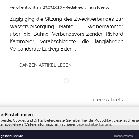
Veröffentlicht am 27.07.2026 - Redakteur: Hans Kneißl
Zügig ging die Sitzung des Zweckverbandes zur
Wasserversorgung Mantel – Weiherhammer
über die Bühne. Verbandsvorsitzender Richard
Kammerer verabschiedete die langjährigen
Verbandsräte Ludwig Biller, …
GANZEN ARTIKEL LESEN
ältere Artikel ›
re-Einstellungen
rwendet Cookies und Drittanbieterdienste. Sie haben hier die Möglichkeit diese (auch einze
der abzulehnen. Weitere Informationen in unserer
Datenschutzerklärung
.
Fenzl TK
Eigener Cookie
[mehr erfahren]