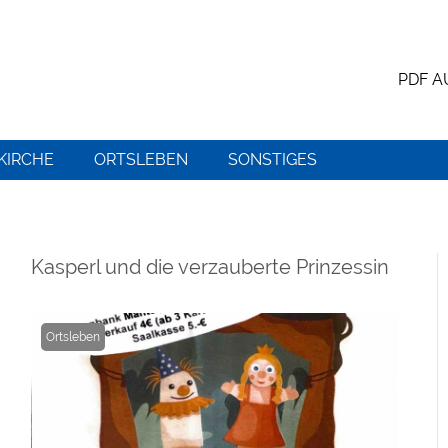
PDF 
KIRCHE
ORTSLEBEN
SONSTIGES
Kasperl und die verzauberte Prinzessin
Ortsleben