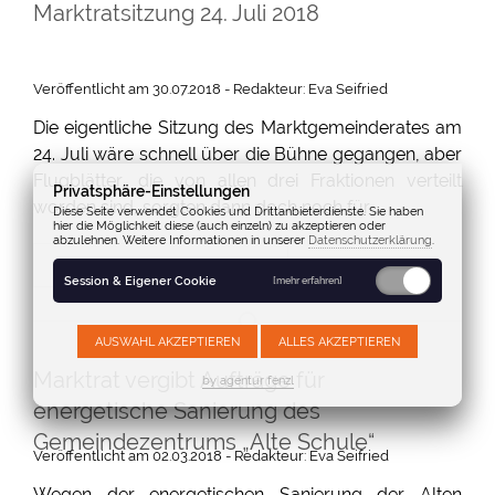
Marktratsitzung 24. Juli 2018
Veröffentlicht am 30.07.2018 - Redakteur: Eva Seifried
Die eigentliche Sitzung des Marktgemeinderates am
24. Juli wäre schnell über die Bühne gegangen, aber
Flugblätter, die von allen drei Fraktionen verteilt
Privatsphäre-Einstellungen
worden sind, sorgten dann doch noch für …
Diese Seite verwendet Cookies und Drittanbieterdienste. Sie haben
hier die Möglichkeit diese (auch einzeln) zu akzeptieren oder
abzulehnen. Weitere Informationen in unserer
Datenschutzerklärung
.
GANZEN ARTIKEL LESEN
Session & Eigener Cookie
[mehr erfahren]
AUSWAHL AKZEPTIEREN
ALLES AKZEPTIEREN
Marktrat vergibt Aufträge für
by agentur fenzl
energetische Sanierung des
Gemeindezentrums „Alte Schule“
Veröffentlicht am 02.03.2018 - Redakteur: Eva Seifried
Wegen der energetischen Sanierung der Alten