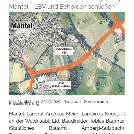
Mantel – LBV und Behörden schließen
Vereinbarung
Veröffentlicht am 28.05.2025 - Redakteur: Gemeinsame
Presseerklärung
Mantel. Landrat Andreas Meier (Landkreis Neustadt
an der Waldnaab), Ltd. Baudirektor Tobias Bäumler
(Staatliches Bauamt Amberg-Sulzbach),