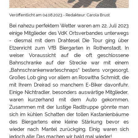
Veröffentlicht am 04.08.2023 - Redakteur: Carola Brust
Bei nahezu perfektem Wetter waren am 22. Juli 2023
einige Mitglieder des VdK Ortsverbandes unterwegs
- diesmal mit dem Drahtesel Die Tour ging über
Etzenricht zum VfB Biergarten in Rothenstadt. In
weiser Voraussicht auf die oft geschlossene
Bahnschranke auf der Strecke war mit einem
„Bahnschrankenwarteschnaps“ bestens vorgesorgt.
Großes Lob ging vor allem an Roswitha Schmidt, die
mit Ihrem Dreirad so manchem E-Biker davonfuhr.
Einige Nichtradler, besonders auswärtige Mitglieder,
waren kurzerhand mit dem Auto gekommen.
Zusammen mit der lustige Radltruppe gönnte man
sich im kühlen Schatten der tollen Kastanienbäume
des Biergartens eine kleine Stärkung bevor es
wieder nach Mantel zurückging. Einig waren sich
jedoch alle: Das machen wir bald mal wieder!