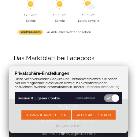
12 / 28°C
13 / 32°C
19 / 32°C
Sonnig
Sonnig
Leicht bewölkt
Aktuelles Wetter ansehen
Das Marktblatt bei Facebook
Privatsphäre-Einstellungen
Diese Seite verwendet Cookies und Drittanbieterdienste. Sie haben
hier die Möglichkeit diese (auch einzeln) zu akzeptieren oder
abzulehnen. Weitere Informationen in unserer
Datenschutzerklärung
.
Session & Eigener Cookie
[mehr erfahren]
Fenzl TK
AUSWAHL AKZEPTIEREN
ALLES AKZEPTIEREN
Impressum
Datenschutz
by agentur fenzl
made with
by
agentur fenzl