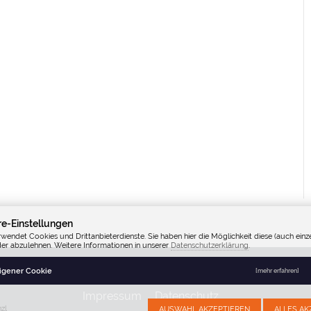
re-Einstellungen
rwendet Cookies und Drittanbieterdienste. Sie haben hier die Möglichkeit diese (auch einze
der abzulehnen. Weitere Informationen in unserer
Datenschutzerklärung
.
Fenzl TK
Eigener Cookie
[mehr erfahren]
Impressum
Datenschutz
zl
AUSWAHL AKZEPTIEREN
ALLES AK