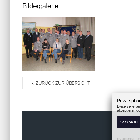
Bildergalerie
< ZURÜCK ZUR ÜBERSICHT
Privatsphä
Diese Seite ve
akzeptieren o
Session & 
by agentur fen