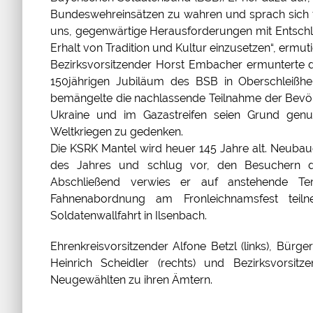
Bundeswehreinsätzen zu wahren und sprach sich fü
uns, gegenwärtige Herausforderungen mit Entschl
Erhalt von Tradition und Kultur einzusetzen“, ermuti
Bezirksvorsitzender Horst Embacher ermunterte 
150jährigen Jubiläum des BSB in Oberschleißh
bemängelte die nachlassende Teilnahme der Bevölk
Ukraine und im Gazastreifen seien Grund gen
Weltkriegen zu gedenken.
Die KSRK Mantel wird heuer 145 Jahre alt. Neubaue
des Jahres und schlug vor, den Besuchern de
Abschließend verwies er auf anstehende T
Fahnenabordnung am Fronleichnamsfest teil
Soldatenwallfahrt in Ilsenbach.
Ehrenkreisvorsitzender Alfone Betzl (links), Bürger
Heinrich Scheidler (rechts) und Bezirksvorsitz
Neugewählten zu ihren Ämtern.