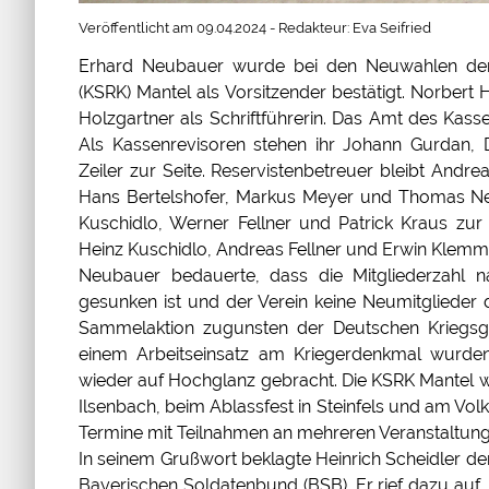
Veröffentlicht am 09.04.2024 - Redakteur: Eva Seifried
Erhard Neubauer wurde bei den Neuwahlen der 
(KSRK) Mantel als Vorsitzender bestätigt. Norbert 
Holzgartner als Schriftführerin. Das Amt des Kass
Als Kassenrevisoren stehen ihr Johann Gurdan, D
Zeiler zur Seite. Reservistenbetreuer bleibt Andre
Hans Bertelshofer, Markus Meyer und Thomas Neu
Kuschidlo, Werner Fellner und Patrick Kraus zur 
Heinz Kuschidlo, Andreas Fellner und Erwin Klemm
Neubauer bedauerte, dass die Mitgliederzahl 
gesunken ist und der Verein keine Neumitglieder 
Sammelaktion zugunsten der Deutschen Kriegsgrä
einem Arbeitseinsatz am Kriegerdenkmal wurde
wieder auf Hochglanz gebracht. Die KSRK Mantel w
Ilsenbach, beim Ablassfest in Steinfels und am Vo
Termine mit Teilnahmen an mehreren Veranstaltunge
In seinem Grußwort beklagte Heinrich Scheidler d
Bayerischen Soldatenbund (BSB). Er rief dazu auf