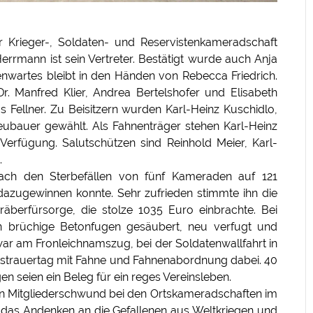
Krieger-, Soldaten- und Reservistenkameradschaft
Herrmann ist sein Vertreter. Bestätigt wurde auch Anja
enwartes bleibt in den Händen von Rebecca Friedrich.
r. Manfred Klier, Andrea Bertelshofer und Elisabeth
as Fellner. Zu Beisitzern wurden Karl-Heinz Kuschidlo,
bauer gewählt. Als Fahnenträger stehen Karl-Heinz
Verfügung. Salutschützen sind Reinhold Meier, Karl-
.
nach den Sterbefällen von fünf Kameraden auf 121
dazugewinnen konnte. Sehr zufrieden stimmte ihn die
berfürsorge, die stolze 1035 Euro einbrachte. Bei
n brüchige Betonfugen gesäubert, neu verfugt und
ar am Fronleichnamszug, bei der Soldatenwallfahrt in
lkstrauertag mit Fahne und Fahnenabordnung dabei. 40
n seien ein Beleg für ein reges Vereinsleben.
en Mitgliederschwund bei den Ortskameradschaften im
, das Andenken an die Gefallenen aus Weltkriegen und