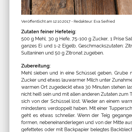
Veröffentlicht am 12.10.2017 - Redakteur: Eva Seifried
Zutaten feiner Hefeteig:
500 g Mehl, 30 g Hefe, 75-100 g Zucker, 1 Prise Salz
ganzes Ei und 1-2 Eigelb, Geschmackszutaten: Zit
Sultaninen und 50 g Zitronat zugeben.
Zubereitung:
Mehl sieben und in eine Schüssel geben, Grube m
Zucker und etwas lauwarmer Milch unter Zunahme
warmen Ort zugedeckt etwa 30 Minuten stehen las
nicht heiß sein und mit allen anderen Zutaten zum T
sich von der Schüssel löst. Wieder an einem war
mindestens verdoppelt haben. Mit einer Tuppersch
geht es etwas schneller. Wenn der Teig gegangen i
formen, nebeneinanderlegen und von der Mitte aus 
gefettetes oder mit Backpapier belegtes Backble