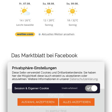
Fr, 07.08.
Sa, 08.08.
So, 09.08.
14 / 26°C
12 / 28°C
18 / 32°C
Leicht bewölkt
Sonnig
Sonnig
Aktuelles Wetter ansehen
Das Marktblatt bei Facebook
Privatsphäre-Einstellungen
Diese Seite verwendet Cookies und Drittanbieterdienste. Sie haben
hier die Möglichkeit diese (auch einzeln) zu akzeptieren oder
abzulehnen. Weitere Informationen in unserer
Datenschutzerklärung
.
Session & Eigener Cookie
[mehr erfahren]
Fenzl TK
AUSWAHL AKZEPTIEREN
ALLES AKZEPTIEREN
Impressum
Datenschutz
by agentur fenzl