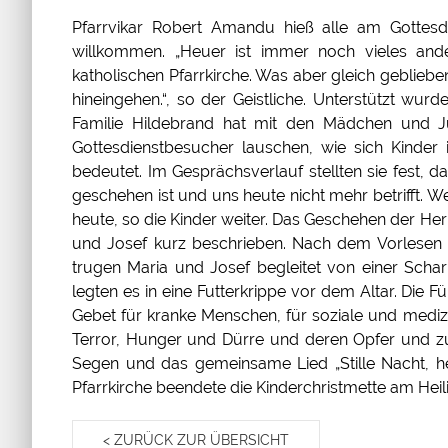
Pfarrvikar Robert Amandu hieß alle am Gottesd
willkommen. „Heuer ist immer noch vieles and
katholischen Pfarrkirche. Was aber gleich geblieben
hineingehen.“, so der Geistliche. Unterstützt wurd
Familie Hildebrand hat mit den Mädchen und Ju
Gottesdienstbesucher lauschen, wie sich Kinder i
bedeutet. Im Gesprächsverlauf stellten sie fest, 
geschehen ist und uns heute nicht mehr betrifft. We
heute, so die Kinder weiter. Das Geschehen der H
und Josef kurz beschrieben. Nach dem Vorlesen 
trugen Maria und Josef begleitet von einer Schar
legten es in eine Futterkrippe vor dem Altar. Die 
Gebet für kranke Menschen, für soziale und medizi
Terror, Hunger und Dürre und deren Opfer und zu
Segen und das gemeinsame Lied „Stille Nacht, he
Pfarrkirche beendete die Kinderchristmette am Hei
< ZURÜCK ZUR ÜBERSICHT