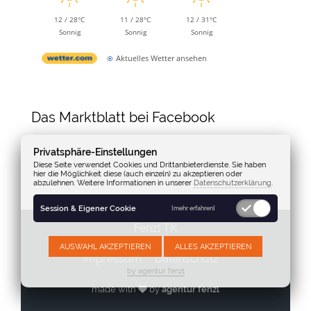
12 / 28°C
11 / 28°C
12 / 31°C
Sonnig
Sonnig
Sonnig
Aktuelles Wetter ansehen
Das Marktblatt bei Facebook
Privatsphäre-Einstellungen
Diese Seite verwendet Cookies und Drittanbieterdienste. Sie haben
hier die Möglichkeit diese (auch einzeln) zu akzeptieren oder
abzulehnen. Weitere Informationen in unserer
Datenschutzerklärung
.
Session & Eigener Cookie
[mehr erfahren]
Fenzl TK
AUSWAHL AKZEPTIEREN
ALLES AKZEPTIEREN
Impressum
Datenschutz
by agentur fenzl
made with
by
agentur fenzl