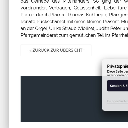
das Getriebe des Miteinanders. So ging der W
voreinander, Vertrauen, Gelassenheit, Liebe füre
Pfarrei durch Pfarrer Thomas Kohlhepp, Pfarrgeme
Renate Puckschamel mit einen kleinen Präsent. Mu
an der Orgel, Ulrike Straub (Violine), Judith Peter 
Pfarrgemeinderat zum gemütlichen Teil ins Pfarrhe
< ZURÜCK ZUR ÜBERSICHT
Privatsphä
Diese Seite ve
akzeptieren o
Session & 
by agentur fen