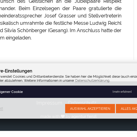
unsch des Geistlichen an die Jubelpaare Respekt
inander. Beim Einzelsegen der Paare gratulierte die
inderatssprecher Josef Grasser und Stellvertreterin
sikalisch umrahmte die festliche Messe Ludwig Reichl
und Silvia Schönberger (Gesang). Im Anschluss hatte der
im eingeladen.
re-Einstellungen
rwendet Cookies und Drittanbieterdienste. Sie haben hier die Möglichkeit diese (auch einze
der abzulehnen. Weitere Informationen in unserer
Datenschutzerklärung
.
Fenzl TK
Eigener Cookie
[mehr erfahren]
Impressum
Datenschutz
zl
AUSWAHL AKZEPTIEREN
ALLES AK
made with
by
agentur fenzl