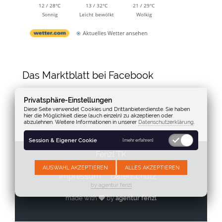
12 / 28°C
13 / 32°C
21 / 29°C
Sonnig
Leicht bewölkt
Wolkig
Aktuelles Wetter ansehen
Das Marktblatt bei Facebook
Privatsphäre-Einstellungen
Diese Seite verwendet Cookies und Drittanbieterdienste. Sie haben
hier die Möglichkeit diese (auch einzeln) zu akzeptieren oder
abzulehnen. Weitere Informationen in unserer
Datenschutzerklärung
.
Session & Eigener Cookie
[mehr erfahren]
Fenzl TK
AUSWAHL AKZEPTIEREN
ALLES AKZEPTIEREN
Impressum
Datenschutz
by agentur fenzl
made with
by
agentur fenzl